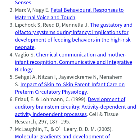
Senses
.
Marx V, Nagy E.
Fetal Behavioural Responses to
Maternal Voice and Touch
.
Lipchock S, Reed D, Mennella J.
The gustatory and
olfactory systems during infancy: implications for
development of feeding behaviors in the high-risk
neonate
.
Vaglio S.
Chemical communication and mother-
infant recognition. Communicative and Integrative
Biology
.
Sehgal A, Nitzan I, Jayawickreme N, Menahem
S.
Impact of Skin-to-Skin Parent-Infant Care on
Preterm Circulatory Physiology
.
Friauf, E. & Lohmann, C. (1999).
Development of
auditory brainstem circuitry: Activity-dependent and
activity independent processes
. Cell & Tissue
Research, 297, 187–195.
McLaughlin, T., & O’Leary, D. D. M. (2005).
Molecular gradients and development of