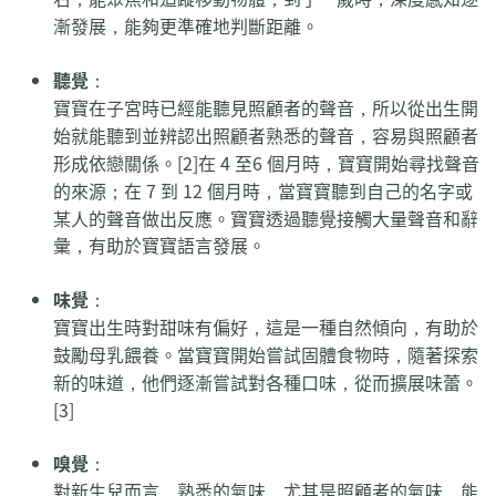
漸發展，能夠更準確地判斷距離。
聽覺
：
寶寶在子宮時已經能聽見照顧者的聲音，所以從出生開
始就能聽到並辨認出照顧者熟悉的聲音，容易與照顧者
形成依戀關係。[2]在 4 至6 個月時，寶寶開始尋找聲音
的來源；在 7 到 12 個月時，當寶寶聽到自己的名字或
某人的聲音做出反應。寶寶透過聽覺接觸大量聲音和辭
彙，有助於寶寶語言發展。
味覺
：
寶寶出生時對甜味有偏好，這是一種自然傾向，有助於
鼓勵母乳餵養。當寶寶開始嘗試固體食物時，隨著探索
新的味道，他們逐漸嘗試對各種口味，從而擴展味蕾。
[3]
嗅覺
：
對新生兒而言，熟悉的氣味，尤其是照顧者的氣味，能