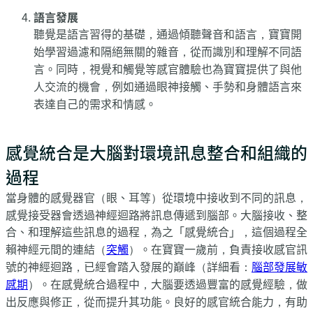
語言發展
聽覺是語言習得的基礎，通過傾聽聲音和語言，寶寶開
始學習過濾和隔絕無關的雜音，從而識別和理解不同語
言。同時，視覺和觸覺等感官體驗也為寶寶提供了與他
人交流的機會，例如通過眼神接觸、手勢和身體語言來
表達自己的需求和情感。
感覺統合是大腦對環境訊息整合和組織的
過程
當身體的感覺器官（眼、耳等）從環境中接收到不同的訊息，
感覺接受器會透過神經迴路將訊息傳遞到腦部。大腦接收、整
合、和理解這些訊息的過程，為之「感覺統合」，這個過程全
賴神經元間的連結（
突觸
）。在寶寶一歲前，負責接收感官訊
號的神經迴路，已經會踏入發展的巔峰（詳細看：
腦部發展敏
感期
）。在感覺統合過程中，大腦要透過豐富的感覺經驗，做
出反應與修正，從而提升其功能。良好的感官統合能力，有助