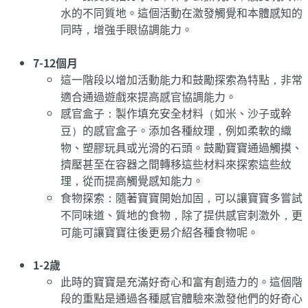
水的不同質地。這個活動在激發觸覺和本體感知的
同時，增強手眼協調能力。
7-12個月
這一階段以增加活動能力和鼓勵探索為特點，非常
適合通過遊戲來提高感官協調能力。
感官盒子：製作填充安全材料（如米、沙子或幹
豆）的感官盒子。添加各種紋理，例如柔軟的織
物、塑膠玩具或光滑的石頭。鼓勵寶寶通過觸摸、
擠壓甚至在容器之間轉移這些材料來探索這些紋
理，從而提高觸覺感知能力。
食物探索：隨著寶寶開始加固，可以讓寶寶多嘗試
不同味道、質地的食物，除了提供感官刺激外，更
可能可讓寶寶往後更易介紹各種食物呢。
1-2歲
此時的寶寶是充滿好奇心和富有創造力的。這個階
段的重點是通過各種感官體驗來激發他們的好奇心