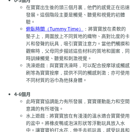
在寶寶出生後的頭三個月裏，他們的感覺正在迅速
發展。這個階段主要是觸覺、聽覺和視覺的初體
驗。
俯臥時間（Tummy Time）
：將寶寶放在柔軟的
墊子上，周圍放上不同質地的織物、高對比度的卡
片和發聲的玩具，吸引寶寶注意力。當他們觸摸和
觀察時，父母同步描述這些材料的質地和圖案，同
時訓練觸覺、聽覺和刺激視覺。
洗澡遊戲：與寶寶洗澡時，可以配合按摩球或觸感
刷等為寶寶按摩，提供不同的觸感刺激；亦可使用
不同材質的浴巾為他抹身體。
4-6個月
此時寶寶協調能力有所發展，寶寶運動能力和空間
意識的有所增強。
水上遊戲：將寶寶放在有淺淺的溫水適合寶寶使用
的盆中。將橡皮鴨或泡沫形狀等浮動玩具放入水
中。讓寶寶拍打水花，伸手去抓玩具，感受玩具和