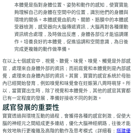
本體覺是指對身體位置、姿勢和動作的感知，使寶寶能
夠理解自己的身體在空間中的位置，識別他們的身體與
環境的關係。本體感覺由肌肉、關節、筋膜中的本體感
受器檢測，感受器向大腦傳遞資訊，大腦再對各種運動
資訊統合處理，及時做出反應，身體各部位才能協調運
作。培養良好的本體覺，促進協調和空間意識，為日後
完成更複雜的動作做準備。
在以上七個感官中，視覺、聽覺、味覺、嗅覺、觸覺是外部感
官，處理來自身體外部的資訊；而前庭覺和本體覺則是內部感
覺，處理來自身體內部的資訊。其實，寶寶的感官系統於母胎
內已經開始發育，例如嗅覺和味覺會在妊娠第八周時萌芽。所
以，當寶寶出生時，除了視覺和本體覺外，其他的感官其實都
已有一定程度的發展，準備好接收不同的刺激。
感官發展的重要性
寶寶透過與環境互動的過程，會獲得各種的感官刺激，促使大
腦的神經元之間組成更多連結，優化大腦神經網路，往後才能
有效地執行更複雜及高階的動作及思考模式（詳細看：
搭建優