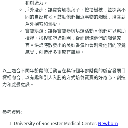
和創造力。
戶外漫步：讓寶寶觸摸葉子、撿拾樹枝，並探索不
同的自然質地。鼓勵他們描述事物的觸感，培養對
戶外探索和熱愛。
寶寶烘焙：讓你寶寶參與烘焙活動。他們可以幫助
攪拌、揉捏和塑造麵團，從而鍛煉他們的觸覺感
官。烘焙時散發出的美妙香氣也會刺激他們的嗅覺
感受，創造出多重感官體驗。
以上適合不同年齡段的活動旨在與每個年齡階段的感官發展目
標相吻合，以有趣和引人入勝的方式培養寶寶的好奇心、創造
力和感覺意識。
參考資料:
University of Rochester Medical Center.
Newborn